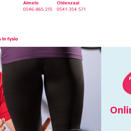
Almelo
Oldenzaal
0546-865 215
0541-354 571
Onli